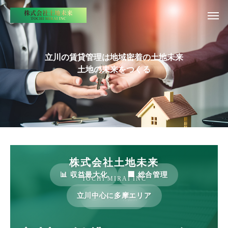
立川の賃貸管理は地域密着の土地未来
土地の未来をつくる
株式会社土地未来
📊 収益最大化
🏢 総合管理
TOCHI MIRAI INC
立川中心に多摩エリア
💰 コスト削減