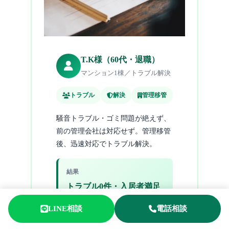
T.K様（60代・退職）
マンション1棟／トラブル解決
トラブル
解決
管理移管
騒音トラブル・ゴミ問題が絶えず、
前の管理会社は対応せず。管理移管
後、迅速対応でトラブル解決。
結果
トラブル0件・入居者満足
度向上
LINE相談
電話相談
LINE相談
電話相談