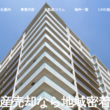
会社案内
事業内容
不動産コラム
物件一覧
LINE
企業理念
介
採用情報
産売却なら地域密
取相
マンション売
戸建売却
却