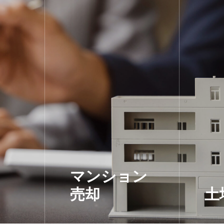
マンション
売却
土