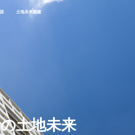
相談
土地未来総建
会社概要
着の土地未来
土地売却
土地未来総建