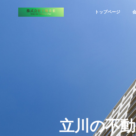
トップページ
代表挨拶
COMPANY
SERVICE
会社案内
事業内容
スタッフ紹
立川の不動
不動産買
談