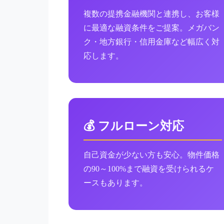
複数の提携金融機関と連携し、お客様
に最適な融資条件をご提案。メガバン
ク・地方銀行・信用金庫など幅広く対
応します。
💰 フルローン対応
自己資金が少ない方も安心。物件価格
の90～100%まで融資を受けられるケ
ースもあります。