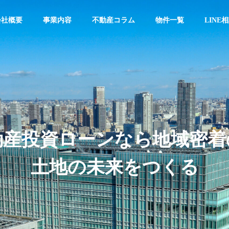
会社概要
事業内容
不動産コラム
物件一覧
LINE
企業理念
動産投資ローンなら地域密着
土地の未来をつくる
介
採用情報
ン
区分投資
一棟投資