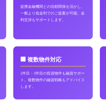
提携金融機関との信頼関係を活かし、
一般より低金利でのご提案が可能。金
利交渉もサポートします。
🏢 複数物件対応
2件目・3件目の投資物件も融資サポー
ト。複数物件の融資戦略もアドバイス
します。