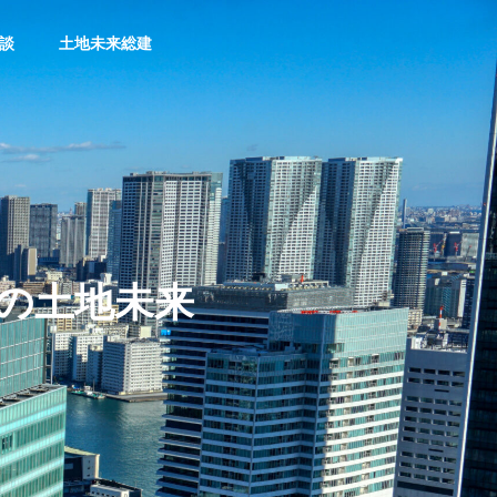
相談
土地未来総建
会社概要
の土地未来
土地新築投資
土地未来総建