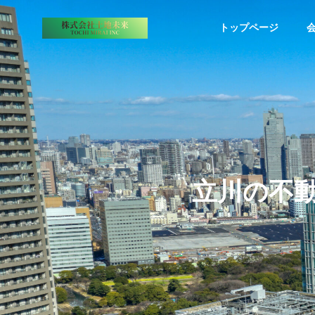
トップページ
代表挨拶
COMPANY
SERVICE
立川の不
会社案内
事業内容
スタッフ紹
投資ロー