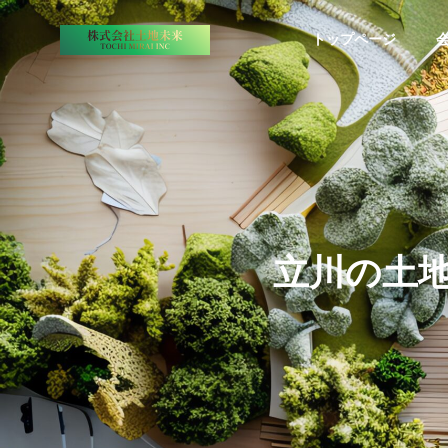
トップページ
代表挨拶
COMPANY
SERVICE
立川の土
会社案内
事業内容
スタッフ紹
投資ロー