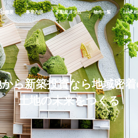
会社概要
事業内容
不動産コラム
物件一覧
LINE
企業理念
地から新築投資なら地域密着
土地の未来をつくる
介
採用情報
ン
区分投資
一棟投資