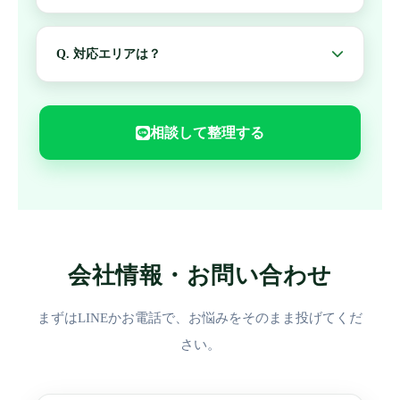
ります。
規約（頭数・サイズ・共用部ルール）と運用実態の
確認が重要です。購入前にチェック項目を整理しま
Q. 対応エリアは？
す。
立川を中心に多摩エリアでご相談を承っています。
エリア外は内容により要相談でご案内します。
相談して整理する
会社情報・お問い合わせ
まずはLINEかお電話で、お悩みをそのまま投げてくだ
さい。