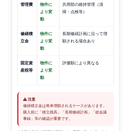
管理費
物件に
共用部の維持管理（清
より変
掃・点検等）
動
修繕積
物件に
長期修繕計画に沿って増
立金
より変
額される場合あり
動
固定資
物件に
評価額により異なる
産税等
より変
動
注意
修繕積立金は将来増額されるケースがあります。
購入前に「積立残高」「長期修繕計画」「総会議
事録」等の確認が重要です。