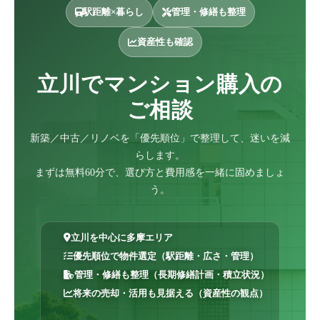
駅距離×暮らし
管理・修繕も整理
資産性も確認
立川でマンション購入の
ご相談
新築／中古／リノベを「優先順位」で整理して、迷いを減
らします。
まずは無料60分で、選び方と費用感を一緒に固めましょ
う。
立川を中心に多摩エリア
優先順位で物件選定（駅距離・広さ・管理）
管理・修繕も整理（長期修繕計画・積立状況）
将来の売却・活用も見据える（資産性の観点）