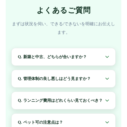
よくあるご質問
まずは状況を伺い、できる/できないを明確にお伝えし
ます。
Q. 新築と中古、どちらが合いますか？
「駅距離」「広さ」「設備」「資産性」など、優先
順位で最適解が変わります。無料相談で比較表を作
Q. 管理体制の良し悪しはどう見ますか？
り、選び方を整理します。
長期修繕計画・積立金の状況・議事録・共用部の状
態などを総合的に確認します。ポイントを整理して
Q. ランニング費用はどれくらい見ておくべき？
一緒に見ます。
物件により大きく変動します。固定の目安表示は避
け、個別条件を確認して「月額の安全ライン」を作
Q. ペット可の注意点は？