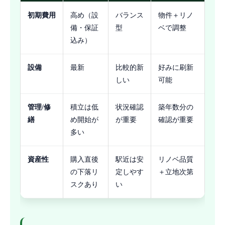
初期費用
高め（設
バランス
物件＋リノ
備・保証
型
ベで調整
込み）
設備
最新
比較的新
好みに刷新
しい
可能
管理/修
積立は低
状況確認
築年数分の
繕
め開始が
が重要
確認が重要
多い
資産性
購入直後
駅近は安
リノベ品質
の下落リ
定しやす
＋立地次第
スクあり
い