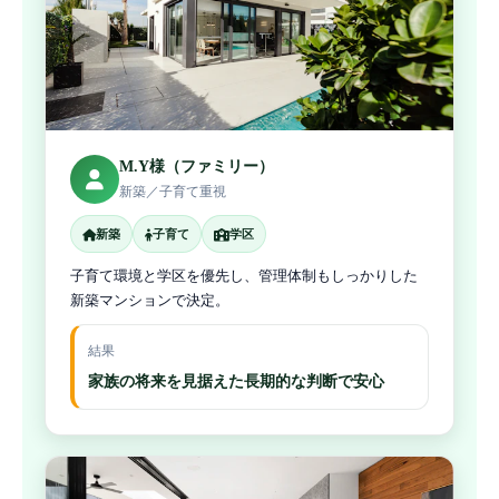
M.Y様（ファミリー）
新築／子育て重視
新築
子育て
学区
子育て環境と学区を優先し、管理体制もしっかりした
新築マンションで決定。
結果
家族の将来を見据えた長期的な判断で安心